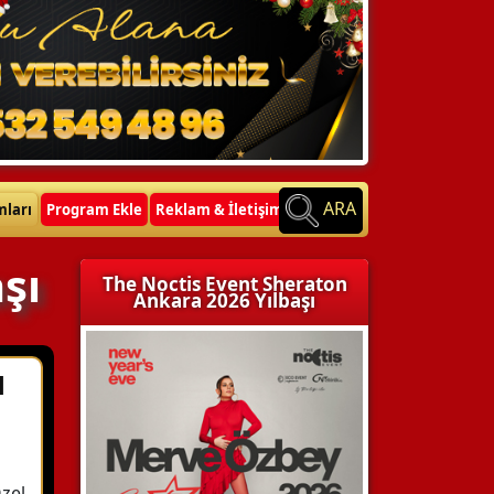
ARA
mları
Program Ekle
Reklam & İletişim
şı
The Noctis Event Sheraton
Ankara 2026 Yılbaşı
1
zel