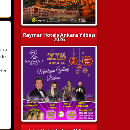
Raymar Hotels Ankara Yılbaşı
2026
aba
ede
ler