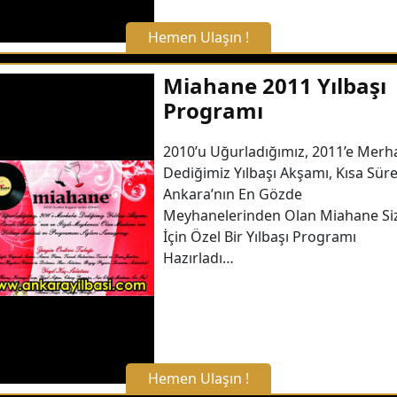
Hemen Ulaşın !
X Kapat
Miahane 2011 Yılbaşı
Programı
WhatsApp ile Bilgi Alın
2010’u Uğurladığımız, 2011’e Merh
Dediğimiz Yılbaşı Akşamı, Kısa Sür
Hemen Arayın
Ankara’nın En Gözde
Meyhanelerinden Olan Miahane Siz
Detaylı Bilgi Alın
İçin Özel Bir Yılbaşı Programı
Hazırladı…
Hemen Ulaşın !