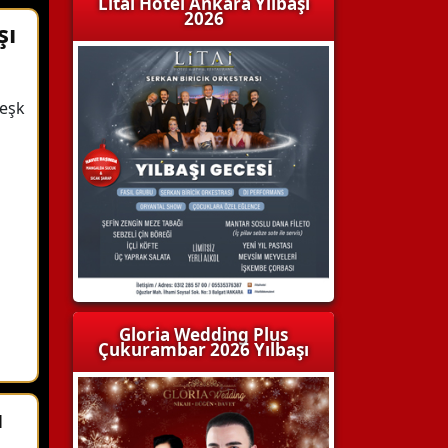
Litai Hotel Ankara Yılbaşı
2026
şı
Meşk
Gloria Wedding Plus
Çukurambar 2026 Yılbaşı
ı