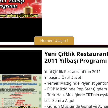
Detaylı Bilgi Alın
Hemen Ulaşın !
X Kapat
Yeni Çiftlik Restauran
2011 Yılbaşı Programı
WhatsApp ile Bilgi Alın
Yeni Çiftlik Restaurant’tan 2011
Yılbaşına Özel Davet
Hemen Arayın
– Yemek Müziğinde Piyanist Şantör
– POP Müziğinde Pop Star Çiğdem
Detaylı Bilgi Alın
– Türk Halk Müziğinde TRT’nin eşsi
sesi Semra Algül
– Günün Müziğinde Gönül ve Ayha