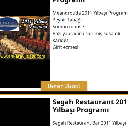
WhatsApp ile Bilgi Alın
Meandros’da 2011 Yılbaşı Program
Peynir Tabağı
Hemen Arayın
Somon mouse
Pazı yaprağına sarılmış susamlı
Detaylı Bilgi Alın
karides
Girit ezmesi
Hemen Ulaşın !
X Kapat
Segah Restaurant 201
Yılbaşı Programı
WhatsApp ile Bilgi Alın
Segah Restaurant Bar 2011 Yılbaşı