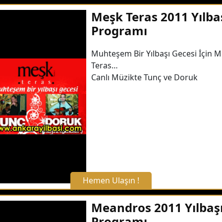
X Kapat
Meşk Teras 2011 Yılba
Programı
WhatsApp ile Bilgi Alın
Muhteşem Bir Yılbaşı Gecesi İçin 
Teras…
Hemen Arayın
Canlı Müzikte Tunç ve Doruk
Detaylı Bilgi Alın
Hemen Ulaşın !
X Kapat
Meandros 2011 Yılbaş
Programı