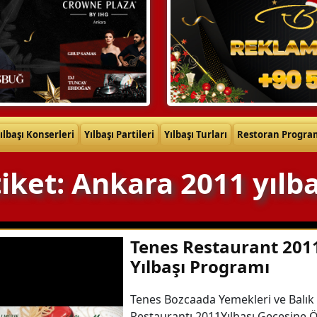
ılbaşı Konserleri
Yılbaşı Partileri
Yılbaşı Turları
Restoran Progra
tiket: Ankara 2011 yılba
Tenes Restaurant 201
Yılbaşı Programı
Tenes Bozcaada Yemekleri ve Balık
Restaurantı 2011Yılbaşı Gecesine Ö