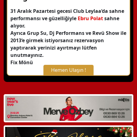
31 Aralık Pazartesi gecesi Club Leylaa‘da sahne
performansı ve güzelliğiyle
Ebru Polat
sahne
alıyor.
Ayrıca Grup Su, Dj Performans ve Revü Show ile
2013‘e girmek istiyorsanız rezervasyon
yaptırarak yerinizi ayırtmayı lütfen
unutmayınız.
Fix Mönü
Hemen Ulaşın !
X Kapat
WhatsApp ile Bilgi Alın
Hemen Arayın
Detaylı Bilgi Alın