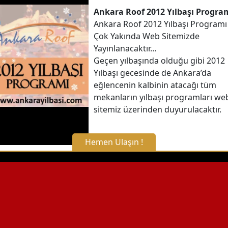
Ankara Roof 2012 Yılbaşı Progra
Ankara Roof 2012 Yılbaşı Programı
Çok Yakında Web Sitemizde
Yayınlanacaktır…
Geçen yılbaşında olduğu gibi 2012
Yılbaşı gecesinde de Ankara’da
eğlencenin kalbinin atacağı tüm
mekanların yılbaşı programları we
sitemiz üzerinden duyurulacaktır.
Hemen Ulaşın !
X Kapat
WhatsApp ile Bilgi Alın
Hemen Arayın