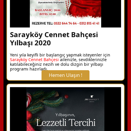
Sarayköy Cennet Bahçesi
Yılbaşı 2020
Yeni yıla keyifli bir başlangıç yapmak isteyenler için
Sarayköy Cennet Bahçesi
ailenizle, sevdiklerinizle
katılabileceğiniz nezih ve dolu dizgin bir yılbaşı
programı hazırladı.
Hemen Ulaşın !
X Kapat
WhatsApp ile Bilgi Alın
Hemen Arayın