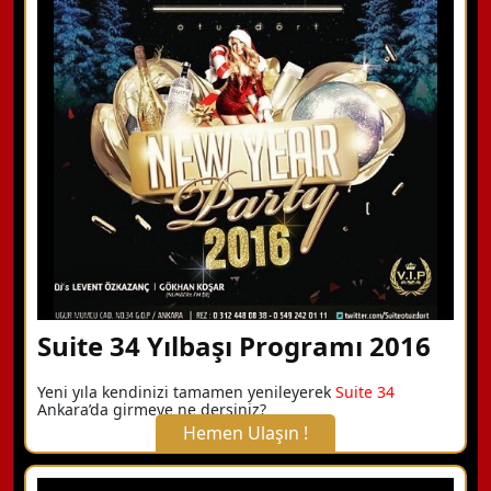
Hemen Arayın
Detaylı Bilgi Alın
Suite 34 Yılbaşı Programı 2016
Yeni yıla kendinizi tamamen yenileyerek
Suite 34
Ankara’da girmeye ne dersiniz?
Hemen Ulaşın !
X Kapat