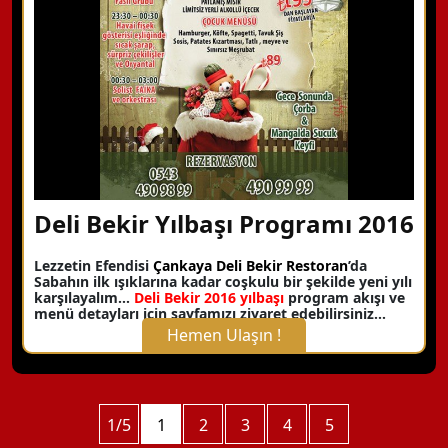
Detaylı Bilgi Alın
Deli Bekir Yılbaşı Programı 2016
Lezzetin Efendisi
Çankaya Deli Bekir Restoran
’da
Sabahın ilk ışıklarına kadar coşkulu bir şekilde yeni yılı
karşılayalım…
Deli Bekir 2016 yılbaşı
program akışı ve
menü detayları için sayfamızı ziyaret edebilirsiniz…
Hemen Ulaşın !
X Kapat
WhatsApp ile Bilgi Alın
1/5
1
2
3
4
5