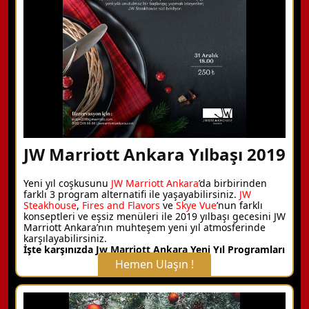
Detaylı Bilgi Alın
JW Marriott Ankara Yılbaşı 2019
Yeni yıl coşkusunu
JW Marriott Ankara
’da birbirinden
farklı 3 program alternatifi ile yaşayabilirsiniz.
JW
Steakhouse
,
Fires and Flavors
ve
Skye Vue
’nun farklı
konseptleri ve eşsiz menüleri ile 2019 yılbaşı gecesini JW
Marriott Ankara’nın muhteşem yeni yıl atmosferinde
karşılayabilirsiniz.
İşte karşınızda Jw Marriott Ankara Yeni Yıl Programları
Hemen Ulaşın !
X Kapat