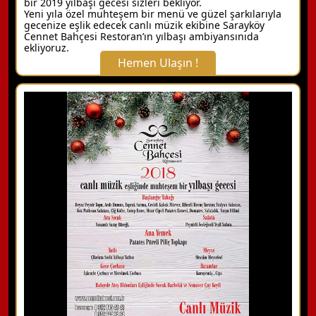
bir 2019 yılbaşı gecesi sizleri bekliyor.
Yeni yıla özel muhteşem bir menü ve güzel şarkılarıyla
gecenize eşlik edecek canlı müzik ekibine Sarayköy
Cennet Bahçesi Restoran’ın yılbaşı ambiyansınıda
ekliyoruz.
Hemen Ulaşın !
X Kapat
WhatsApp ile Bilgi Alın
Hemen Arayın
Detaylı Bilgi Alın