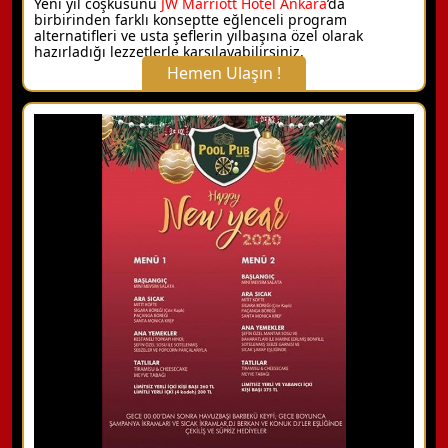
Yeni yıl coşkusunu
JW Marriott Hotel Ankara
’da
birbirinden farklı konseptte eğlenceli program
alternatifleri ve usta şeflerin yılbaşına özel olarak
hazırladığı lezzetlerle karşılayabilirsiniz.
Hemen Ulaşın !
X Kapat
WhatsApp ile Bilgi Alın
Hemen Arayın
Detaylı Bilgi Alın