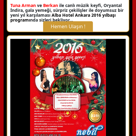
Tuna Arman
ve
Berkan
ile canlı müzik keyfi, Oryantal
İndira, gala yemeği, sürpriz çekilişler ile doyumsuz bir
yeni yıl karşılaması
Alba Hotel Ankara 2016 yılbaşı
programı
nda sizleri bekliyor…
Hemen Ulaşın !
X Kapat
WhatsApp ile Bilgi Alın
Hemen Arayın
Detaylı Bilgi Alın