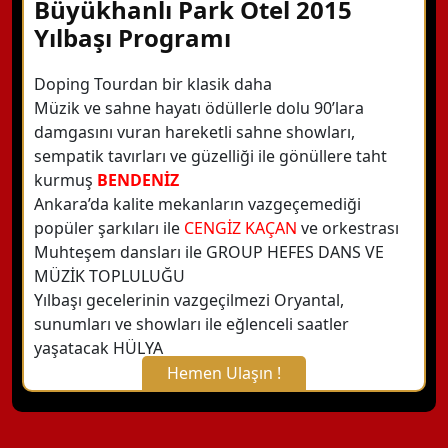
Büyükhanlı Park Otel 2015
Yılbaşı Programı
Doping Tourdan bir klasik daha
Müzik ve sahne hayatı ödüllerle dolu 90’lara
damgasını vuran hareketli sahne showları,
sempatik tavırları ve güzelliği ile gönüllere taht
kurmuş
BENDENİZ
Ankara’da kalite mekanların vazgeçemediği
popüler şarkıları ile
CENGİZ KAÇAN
ve orkestrası
Muhteşem dansları ile GROUP HEFES DANS VE
MÜZİK TOPLULUĞU
Yılbaşı gecelerinin vazgeçilmezi Oryantal,
sunumları ve showları ile eğlenceli saatler
yaşatacak HÜLYA
Hemen Ulaşın !
X Kapat