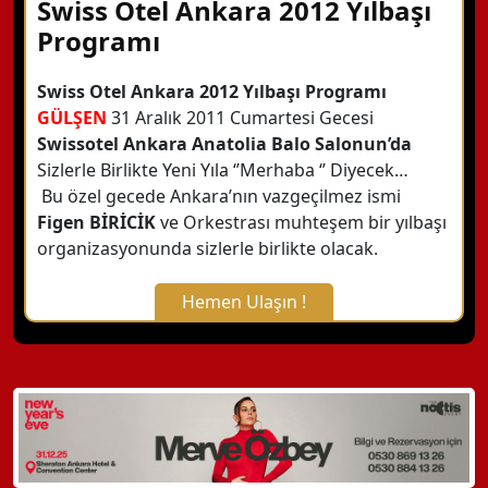
Swiss Otel Ankara 2012 Yılbaşı
Programı
Swiss Otel Ankara 2012 Yılbaşı Programı
GÜLŞEN
31 Aralık 2011 Cumartesi Gecesi
Swissotel Ankara Anatolia Balo Salonun’da
Sizlerle Birlikte
Yeni Yıla ‘’Merhaba ‘’ Diyecek…
Bu özel gecede Ankara’nın vazgeçilmez ismi
Figen BİRİCİK
ve Orkestrası muhteşem bir yılbaşı
organizasyonunda sizlerle birlikte olacak.
Hemen Ulaşın !
X Kapat
WhatsApp ile Bilgi Alın
Hemen Arayın