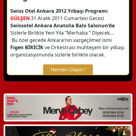
Swiss Otel Ankara 2012 Yılbaşı Programı
GÜLŞEN
31 Aralık 2011 Cumartesi Gecesi
Swissotel Ankara Anatolia Balo Salonun’da
Sizlerle Birlikte
Yeni Yıla ‘’Merhaba ‘’ Diyecek…
Bu özel gecede Ankara’nın vazgeçilmez ismi
Figen BİRİCİK
ve Orkestrası muhteşem bir yılbaşı
organizasyonunda sizlerle birlikte olacak.
Hemen Ulaşın !
X Kapat
WhatsApp ile Bilgi Alın
Hemen Arayın
Detaylı Bilgi Alın