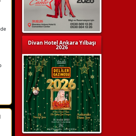
zde
Divan Hotel Ankara Yılbaşı
2026
b
u