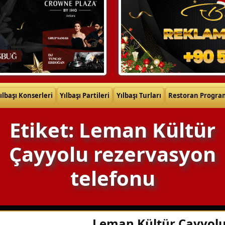
ılbaşı Konserleri
Yılbaşı Partileri
Yılbaşı Turları
Restoran Progra
Etiket: Leman Kültür
Çayyolu rezervasyon
telefonu
Leman Kültür Çayyol