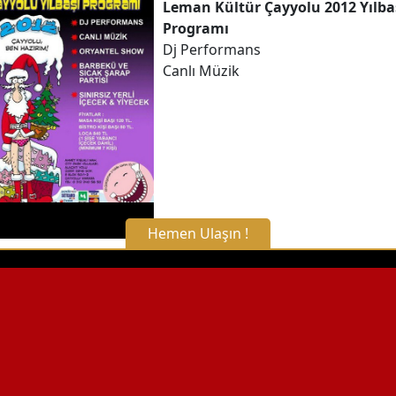
Leman Kültür Çayyolu 2012 Yılba
Programı
Hemen Arayın
Dj Performans
Canlı Müzik
Detaylı Bilgi Alın
Hemen Ulaşın !
X Kapat
WhatsApp ile Bilgi Alın
Hemen Arayın