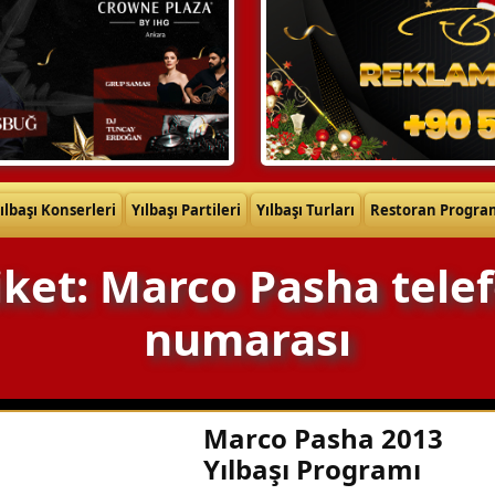
ılbaşı Konserleri
Yılbaşı Partileri
Yılbaşı Turları
Restoran Progra
iket: Marco Pasha tele
numarası
Marco Pasha 2013
Yılbaşı Programı