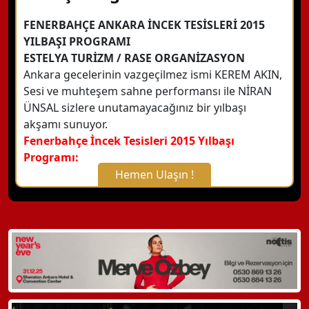
FENERBAHÇE ANKARA İNCEK TESİSLERİ 2015
YILBAŞI PROGRAMI
ESTELYA TURİZM / RASE ORGANİZASYON
Ankara gecelerinin vazgeçilmez ismi KEREM AKIN,
Sesi ve muhteşem sahne performansı ile NİRAN
ÜNSAL sizlere unutamayacağınız bir yılbaşı
akşamı sunuyor.
Fenerbahçe İncek Tesisleri 2015 Yılbaşı
Programı:
Hemen Ulaşın !
X Kapat
WhatsApp ile Bilgi Alın
Hemen Arayın