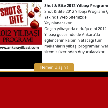
Shot & Bite 2012 Yılbaşı Program
Shot & Bite 2012 Yılbaşı Programı 
Yakında Web Sitemizde
Yayınlanacaktır…
Geçen yılbaşında olduğu gibi 2012
Yılbaşı gecesinde de Ankara’da
eğlencenin kalbinin atacağı tüm
mekanların yılbaşı programları we
sitemiz üzerinden duyurulacaktır.
Hemen Ulaşın !
X Kapat
WhatsApp ile Bilgi Alın
Hemen Arayın