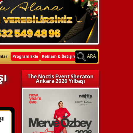
ARA
mları
Program Ekle
Reklam & İletişim
şı
The Noctis Event Sheraton
Ankara 2026 Yılbaşı
şı