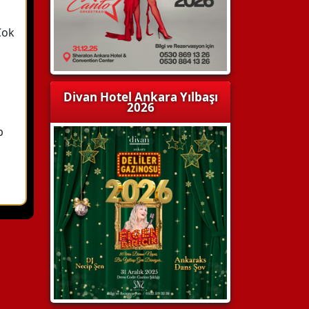
ı
Çok
Divan Hotel Ankara Yılbaşı
2026
b