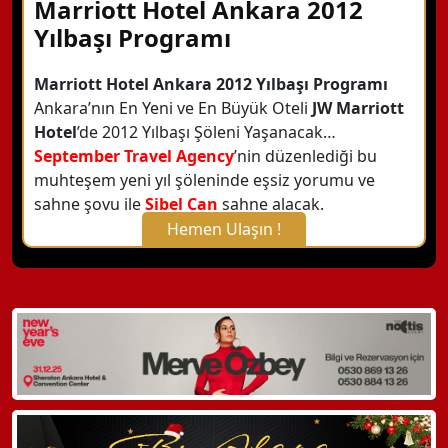
Marriott Hotel Ankara 2012
Yılbaşı Programı
Marriott Hotel Ankara 2012 Yılbaşı Programı
Ankara’nın En Yeni ve En Büyük Oteli
JW Marriott
Hotel
’de 2012 Yılbaşı Şöleni Yaşanacak…
September Travel Agency
’nin düzenlediği bu
muhteşem yeni yıl şöleninde eşsiz yorumu ve
sahne şovu ile
Sibel Can
sahne alacak.
Hemen Ulaşın !
X Kapat
WhatsApp ile Bilgi Alın
Hemen Arayın
Detaylı Bilgi Alın