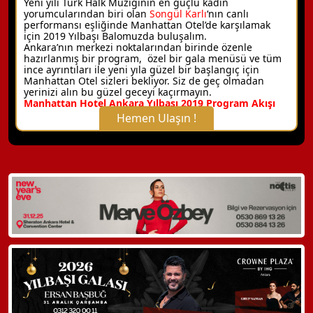
Yeni yılı Türk Halk Müziğinin en güçlü kadın
yorumcularından biri olan
Songül Karlı
‘nın canlı
performansı eşliğinde
Manhattan Otel’de karşılamak
için
2019 Yılbaşı Balomuzda buluşalım.
Ankara’nın merkezi noktalarından birinde özenle
hazırlanmış bir program, özel bir gala menüsü ve tüm
ince ayrıntıları ile yeni yıla güzel bir başlangıç için
Manhattan Otel sizleri bekliyor. Siz de geç olmadan
yerinizi alın bu güzel geceyi kaçırmayın.
Manhattan Hotel Ankara Yılbaşı 2019 Program Akışı
Hemen Ulaşın !
X Kapat
WhatsApp ile Bilgi Alın
Hemen Arayın
Detaylı Bilgi Alın