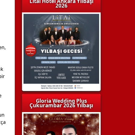
Litai Hotel Ankara Yılbaşı
2026
en,
uk
bir
e
Gloria Wedding Plus
Çukurambar 2026 Yılbaşı
un
tça