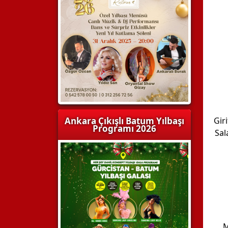
Ankara Çıkışlı Batum Yılbaşı
Gir
Programı 2026
Sal
M