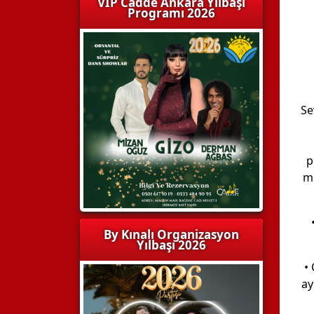
VIP Cadde Ankara Yılbaşı
Programı 2026
Se
p
mi
By Kınalı Organizasyon
Yılbaşı 2026
•
ay