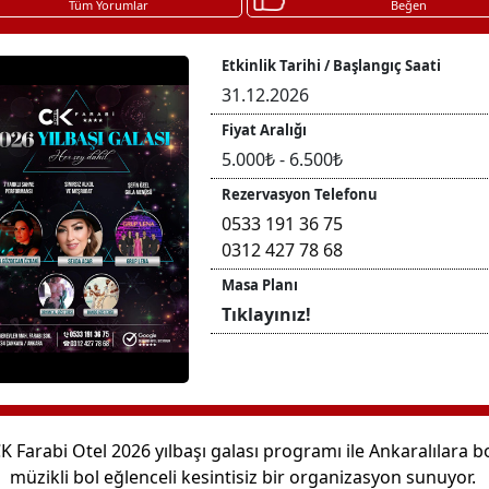
Tüm Yorumlar
Beğen
Etkinlik Tarihi / Başlangıç Saati
31.12.2026
Fiyat Aralığı
5.000₺ - 6.500₺
Rezervasyon Telefonu
0533 191 36 75
0312 427 78 68
Masa Planı
Tıklayınız!
K Farabi Otel 2026 yılbaşı galası programı ile Ankaralılara b
müzikli bol eğlenceli kesintisiz bir organizasyon sunuyor.