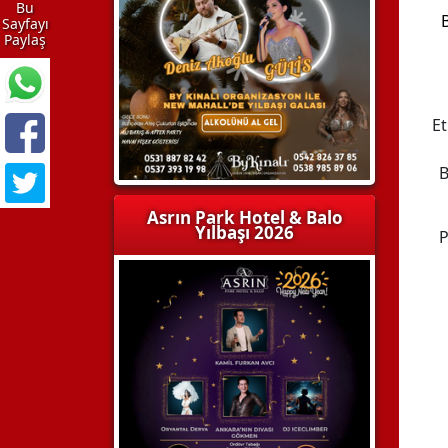
Bu
B
Sayfayı
Paylaş
Et
B
Asrın Park Hotel & Balo
Yılbaşı 2026
P