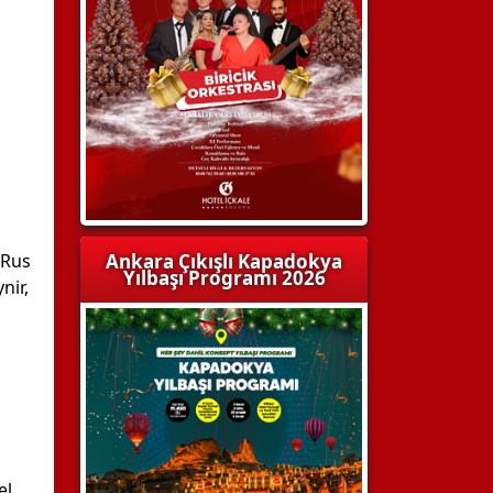
 Rus
Ankara Çıkışlı Kapadokya
Yılbaşı Programı 2026
nir,
el