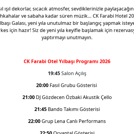
şıl ışıl dekorlar, sıcacık atmosfer, sevdiklerinizle paylaşacağın
hkahalar ve sabaha kadar süren müzik… CK Farabi Hotel 2
ılbaşı Galası, yeni yıla unutulmaz bir başlangıç yapmak istey
kes için hazır!
Siz de yeni yıla keyifle başlamak için rezerva
yaptırmayı unutmayın.
CK Farabi Otel Yılbaşı Programı 2026
19:45
Salon Açılış
20:00
Fasıl Grubu Gösterisi
21:00
DJ Gözdecen Özbaki Akustik Çello
21:45
Bando Takımı Gösterisi
22:00
Grup Lena Canlı Performans
22:50
Oryantal Gösterisi