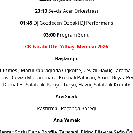
23:10
Sevda Acar Orkestrası
01:45
DJ Gözdecen Özbaki DJ Performans
03:00
Program Sonu
CK Farabi Otel Yılbaşı Menüsü 2026
Başlangıç
it Ezmesi, Marul Yaprağında Çiğköfte, Cevizli Havuç Tarama,
atası, Cevizli Muhammara, Kremalı Patlıcan, Atom, Beyaz Pey
Domates, Salatalık, Karışık Turşu, Havuç-Salatalık Krudite
Ara Sıcak
Pastırmalı Paçanga Böreği
Ana Yemek
antar Soslu Dana Bonfile, Tereyağlı Pirinç Pilavı ve Şefin Öz