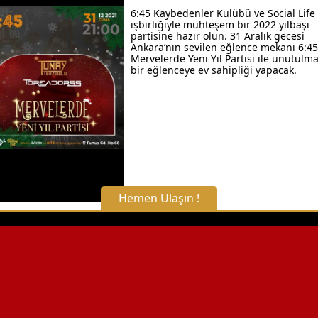
6:45 Kaybedenler Kulübü ve Social Life
işbirliğiyle muhteşem bir 2022 yılbaşı
partisine hazır olun. 31 Aralık gecesi
Ankara’nın sevilen eğlence mekanı 6:45
Mervelerde Yeni Yıl Partisi ile unutulm
bir eğlenceye ev sahipliği yapacak.
Hemen Ulaşın !
X Kapat
WhatsApp ile Bilgi Alın
Hemen Arayın