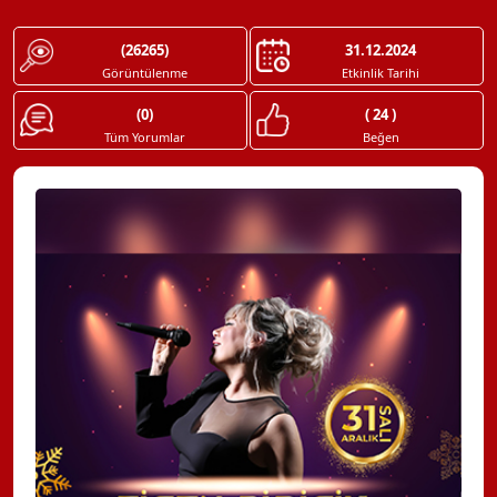
(26265)
31.12.2024
Görüntülenme
Etkinlik Tarihi
(0)
( 24 )
Tüm Yorumlar
Beğen