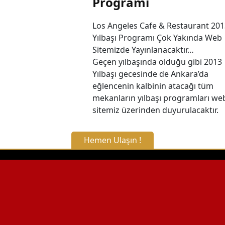
Programı
Los Angeles Cafe & Restaurant 201
Yılbaşı Programı Çok Yakında Web
Sitemizde Yayınlanacaktır…
Geçen yılbaşında olduğu gibi 2013
Yılbaşı gecesinde de Ankara’da
eğlencenin kalbinin atacağı tüm
mekanların yılbaşı programları we
sitemiz üzerinden duyurulacaktır.
Hemen Ulaşın !
X Kapat
WhatsApp ile Bilgi Alın
Hemen Arayın