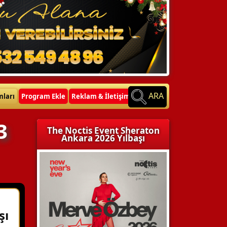
ARA
mları
Program Ekle
Reklam & İletişim
3
The Noctis Event Sheraton
Ankara 2026 Yılbaşı
şı