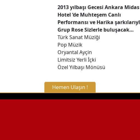
2013 yılbaşı Gecesi Ankara Midas
Hotel ‘de Muhteşem Canlı
Performansı ve Harika şarkılarıy
Grup Rose Sizlerle buluşacak…
Türk Sanat Müziği
Pop Müzik
Oryantal Ayçin
Limitsiz Yerli İçki
Özel Yılbaşı Mönüsü
Hemen Ulaşın !
X Kapat
WhatsApp ile Bilgi Alın
Hemen Arayın