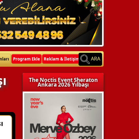
ARA
mları
Program Ekle
Reklam & İletişim
şı
The Noctis Event Sheraton
Ankara 2026 Yılbaşı
ı