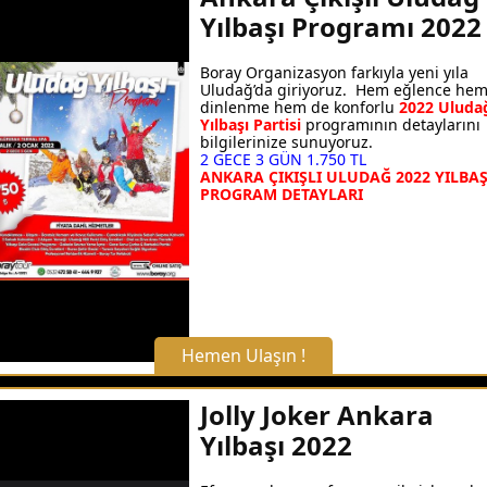
Yılbaşı Programı 2022
Boray Organizasyon farkıyla yeni yıla
Uludağ’da giriyoruz. Hem eğlence he
dinlenme hem de konforlu
2022 Uluda
Yılbaşı Partisi
programının detaylarını
bilgilerinize sunuyoruz.
2 GECE 3 GÜN 1.750 TL
ANKARA ÇIKIŞLI ULUDAĞ
2022 YILBAŞ
PROGRAM DETAYLARI
Hemen Ulaşın !
X Kapat
Jolly Joker Ankara
Yılbaşı 2022
WhatsApp ile Bilgi Alın