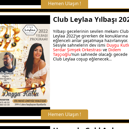
Hemen Ulaşın !
X Kapat
Club Leylaa Yılbaşı 20
WhatsApp ile Bilgi Alın
Yılbaşı gecelerinin sevilen mekanı Club
Leylaa 2022’ye girerken de konuklarına
eğlenceli anlar yaşatmaya hazırlanıyor
Sesiyle sahnelerin dev ismi
Duygu Kutl
Hemen Arayın
Serdar Şimşek Orkestrası
ve
Didem
Taşçıoğlu
‘nun sahnede olacağı gecede
Club Leylaa coşup eğlenecek…
Detaylı Bilgi Alın
Hemen Ulaşın !
X Kapat