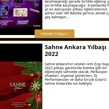
kesilmeyeceği gecede birlikte eğlenip 
yılı birlikte karşılayacağız. Eryaman’da 
yıl en konuşulan yılbaşı eğlencelerinin
adresi olan VIP Balo’da yerinizi almak iç
geç kalmayın…
Hemen Ulaşın !
X Kapat
Sahne Ankara Yılbaşı
2022
WhatsApp ile Bilgi Alın
Sahne Ankara’nın sevilen ismi Ezgi Kay
2022 yılbaşı gecesinde bomba gibi bir
Hemen Arayın
eğlenceyle sahnede olacak. Perküsyon
showları, oryantal gösterileri, DJ
Performansları ve daha birçok sürpriz
Sahne Ankara’da sizi bekliyor.
Detaylı Bilgi Alın