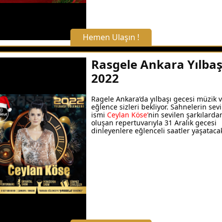
Hemen Ulaşın !
X Kapat
Rasgele Ankara Yılbaş
2022
WhatsApp ile Bilgi Alın
Ragele Ankara’da yılbaşı gecesi müzik 
eğlence sizleri bekliyor. Sahnelerin sev
Hemen Arayın
ismi
Ceylan Köse’
nin sevilen şarkılarda
oluşan repertuvarıyla 31 Aralık gecesi
dinleyenlere eğlenceli saatler yaşataca
Detaylı Bilgi Alın