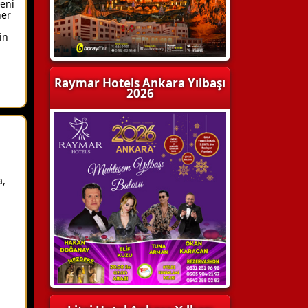
yeni
her
in
Raymar Hotels Ankara Yılbaşı
2026
a,