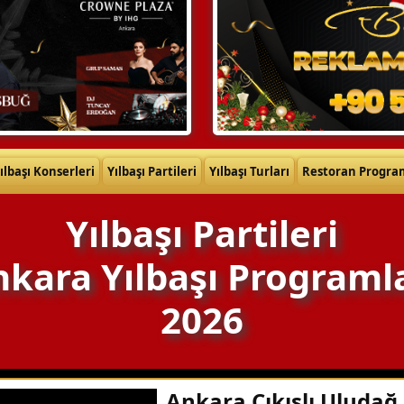
ılbaşı Konserleri
Yılbaşı Partileri
Yılbaşı Turları
Restoran Progra
Yılbaşı Partileri
kara Yılbaşı Programl
2026
Ankara Çıkışlı Uludağ