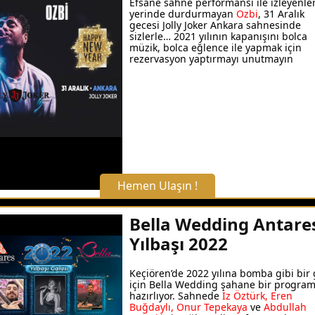
Efsane sahne performansı ile izleyenler
yerinde durdurmayan
Ozbi
, 31 Aralık
Hemen Arayın
gecesi Jolly Joker Ankara sahnesinde
sizlerle… 2021 yılının kapanışını bolca
müzik, bolca eğlence ile yapmak için
rezervasyon yaptırmayı unutmayın
Detaylı Bilgi Alın
Hemen Ulaşın !
X Kapat
Bella Wedding Antare
Yılbaşı 2022
WhatsApp ile Bilgi Alın
Keçiören’de 2022 yılına bomba gibi bir 
için Bella Wedding şahane bir progra
Hemen Arayın
hazırlıyor. Sahnede
İz Öztürk, Eren
Buğdaylı, Onur Tepekaya
ve
Abdullah