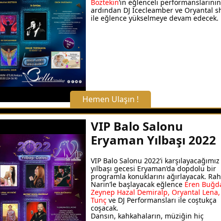
Boztekin
‘in eğlenceli performanslarının
ardından DJ Icecleamber ve Oryantal 
Detaylı Bilgi Alın
ile eğlence yükselmeye devam edecek.
Hemen Ulaşın !
X Kapat
VIP Balo Salonu
Eryaman Yılbaşı 2022
WhatsApp ile Bilgi Alın
VIP Balo Salonu 2022’i karşılayacağımız
yılbaşı gecesi Eryaman’da dopdolu bir
Hemen Arayın
programla konuklarını ağırlayacak. Ra
Narin’le başlayacak eğlence
Eren Buğda
Zeynep Hazal Demiralp, Oryantal Lena,
Tunç
ve DJ Performansları ile coştukça
Detaylı Bilgi Alın
coşacak.
Dansın, kahkahaların, müziğin hiç