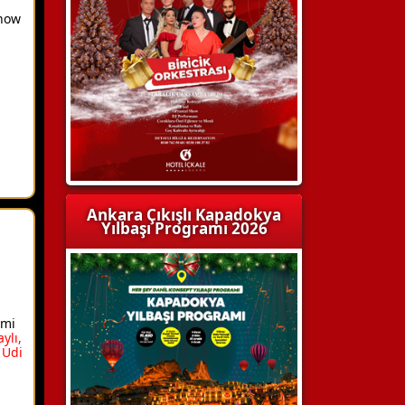
show
Ankara Çıkışlı Kapadokya
Yılbaşı Programı 2026
hmi
ylı,
 Udi