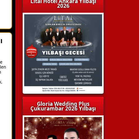
Litai Hotel Ankara Yılbaşı
2026
ı
ve
ilen
n
k.
Gloria Wedding Plus
Çukurambar 2026 Yılbaşı