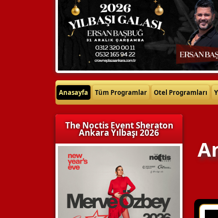
Anasayfa
Tüm Programlar
Otel Programları
Y
The Noctis Event Sheraton
Ankara Yılbaşı 2026
An