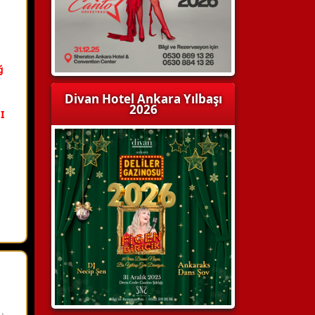
m
ğ
Divan Hotel Ankara Yılbaşı
2026
I