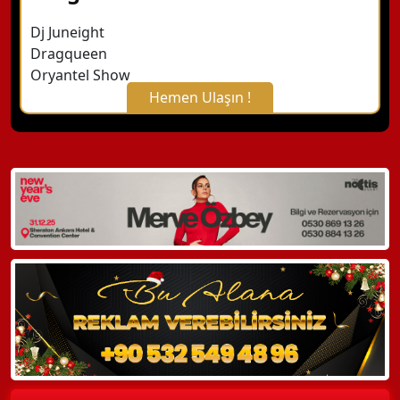
Dj Juneight
Dragqueen
Oryantel Show
Hemen Ulaşın !
X Kapat
WhatsApp ile Bilgi Alın
Hemen Arayın
Detaylı Bilgi Alın