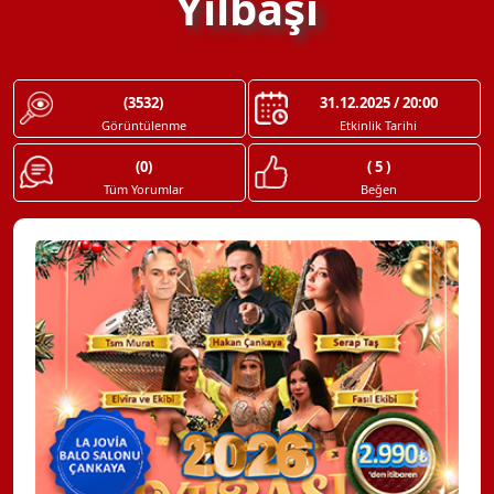
Yılbaşı
(3532)
31.12.2025 / 20:00
Görüntülenme
Etkinlik Tarihi
(0)
( 5 )
Tüm Yorumlar
Beğen