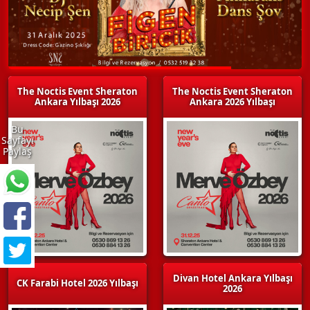
The Noctis Event Sheraton
The Noctis Event Sheraton
Ankara Yılbaşı 2026
Ankara 2026 Yılbaşı
Bu
Sayfayı
Paylaş
Divan Hotel Ankara Yılbaşı
CK Farabi Hotel 2026 Yılbaşı
2026