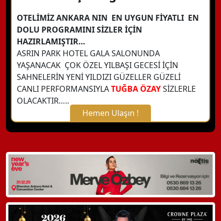
OTELİMİZ ANKARA NIN EN UYGUN FİYATLI EN
DOLU PROGRAMINI SİZLER İÇİN
HAZIRLAMIŞTIR…
ASRIN PARK HOTEL GALA SALONUNDA
YAŞANACAK ÇOK ÖZEL YILBAŞI GECESİ İÇİN
SAHNELERİN YENİ YILDIZI GÜZELLER GÜZELİ
CANLI PERFORMANSIYLA
TUĞBA ÖZAY
SİZLERLE
OLACAKTIR…..
Hemen Ulaşın !
X Kapat
WhatsApp ile Bilgi Alın
Hemen Arayın
Detaylı Bilgi Alın