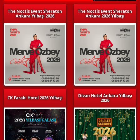
The Noctis Event Sheraton
The Noctis Event Sheraton
Ankara Yılbaşı 2026
Ankara 2026 Yılbaşı
Divan Hotel Ankara Yılbaşı
CK Farabi Hotel 2026 Yılbaşı
2026