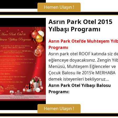
Hemen Ulaşın !
X Kapat
Asrın Park Otel 2015
Yılbaşı Programı
WhatsApp ile Bilgi Alın
Asrın Park Otel’de Muhteşem Yıl
Programı
Hemen Arayın
Asrın park otel ROOF katında siz d
eğlenceye doyacaksınız. Zengin Yıl
Detaylı Bilgi Alın
Menüsü, Muhteşem Eğlenceler ve
Çocuk Balosu ile 2015’e MERHABA
demek isteyenleri bekliyoruz…
Asrın Park Otel Yılbaşı Balosu
Programı:
Hemen Ulaşın !
X Kapat