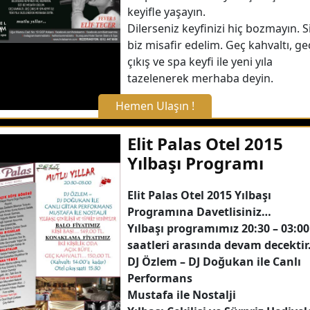
keyifle yaşayın.
Dilerseniz keyfinizi hiç bozmayın. Si
biz misafir edelim. Geç kahvaltı, ge
çıkış ve spa keyfi ile yeni yıla
tazelenerek merhaba deyin.
Hemen Ulaşın !
X Kapat
Elit Palas Otel 2015
Yılbaşı Programı
WhatsApp ile Bilgi Alın
Elit Palas Otel 2015 Yılbaşı
Programına Davetlisiniz…
Hemen Arayın
Yılbaşı programımız 20:30 – 03:00
saatleri arasında devam decektir
Detaylı Bilgi Alın
DJ Özlem – DJ Doğukan ile Canlı
Performans
Mustafa ile Nostalji