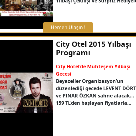
Yılbaşı Çekilişi ve Sürpriz Hediyel
Hemen Ulaşın !
X Kapat
City Otel 2015 Yılbaşı
Programı
WhatsApp ile Bilgi Alın
City Hotel’de Muhteşem Yılbaşı
Gecesi
Hemen Arayın
Beyazeller Organizasyon’un
düzenlediği gecede LEVENT DÖR
Detaylı Bilgi Alın
ve PINAR ÖZKAN sahne alacak…
159 TL’den başlayan fiyatlarla…