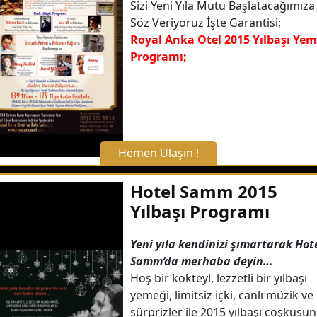
Sizi Yeni Yıla Mutu Başlatacağımıza
Söz Veriyoruz İşte Garantisi;
Detaylı Bilgi Alın
Royal Anka Otel 2015 Yılbaşı Ye
Programı;
Hemen Ulaşın !
X Kapat
Hotel Samm 2015
Yılbaşı Programı
WhatsApp ile Bilgi Alın
Yeni yıla kendinizi şımartarak Hot
Samm’da merhaba deyin…
Hemen Arayın
Hoş bir kokteyl, lezzetli bir yılbaşı
yemeği, limitsiz içki, canlı müzik ve
Detaylı Bilgi Alın
sürprizler ile 2015 yılbaşı coşkusu