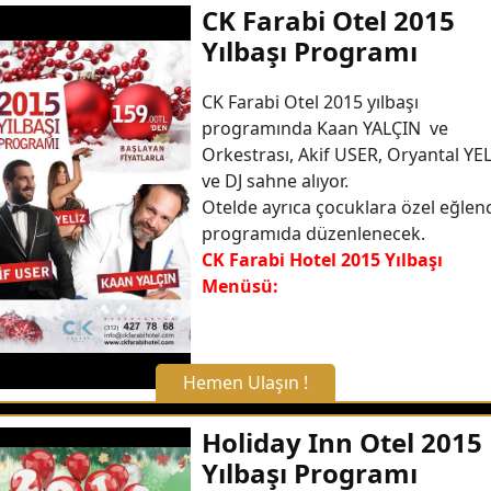
CK Farabi Otel 2015
Yılbaşı Programı
WhatsApp ile Bilgi Alın
CK Farabi Otel 2015 yılbaşı
programında Kaan YALÇIN ve
Hemen Arayın
Orkestrası, Akif USER, Oryantal YEL
ve DJ sahne alıyor.
Detaylı Bilgi Alın
Otelde ayrıca çocuklara özel eğlen
programıda düzenlenecek.
CK Farabi Hotel 2015 Yılbaşı
Menüsü:
Hemen Ulaşın !
X Kapat
Holiday Inn Otel 2015
Yılbaşı Programı
WhatsApp ile Bilgi Alın