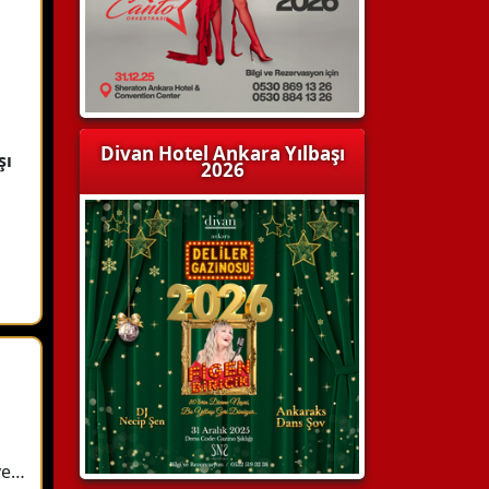
Divan Hotel Ankara Yılbaşı
şı
2026
 ve…