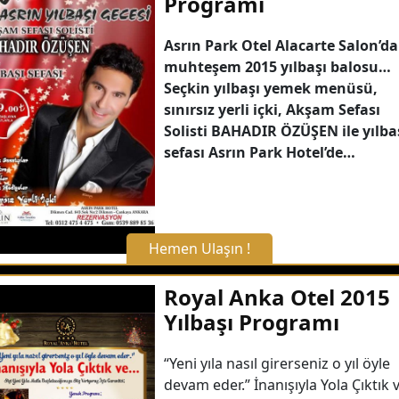
Programı
Asrın Park Otel Alacarte Salon’da
muhteşem 2015 yılbaşı balosu…
Seçkin yılbaşı yemek menüsü,
sınırsız yerli içki, Akşam Sefası
Solisti BAHADIR ÖZÜŞEN ile yılba
sefası Asrın Park Hotel’de…
Hemen Ulaşın !
X Kapat
Royal Anka Otel 2015
Yılbaşı Programı
WhatsApp ile Bilgi Alın
“Yeni yıla nasıl girerseniz o yıl öyle
devam eder.” İnanışıyla Yola Çıktık
Hemen Arayın