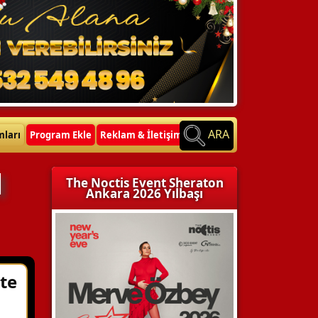
ARA
mları
Program Ekle
Reklam & İletişim
l
The Noctis Event Sheraton
Ankara 2026 Yılbaşı
te