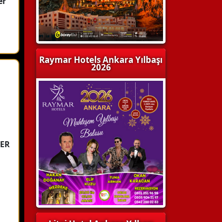
er
Raymar Hotels Ankara Yılbaşı
2026
TER