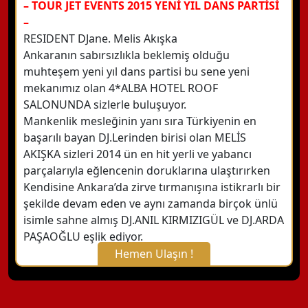
– TOUR JET EVENTS 2015 YENİ YIL DANS PARTİSİ
–
RESIDENT DJane. Melis Akışka
Ankaranın sabırsızlıkla beklemiş olduğu
muhteşem yeni yıl dans partisi bu sene yeni
mekanımız olan 4*ALBA HOTEL ROOF
SALONUNDA sizlerle buluşuyor.
Mankenlik mesleğinin yanı sıra Türkiyenin en
başarılı bayan DJ.Lerinden birisi olan MELİS
AKIŞKA sizleri 2014 ün en hit yerli ve yabancı
parçalarıyla eğlencenin doruklarına ulaştırırken
Kendisine Ankara’da zirve tırmanışına istikrarlı bir
şekilde devam eden ve aynı zamanda birçok ünlü
isimle sahne almış DJ.ANIL KIRMIZIGÜL ve DJ.ARDA
PAŞAOĞLU eşlik ediyor.
Hemen Ulaşın !
X Kapat