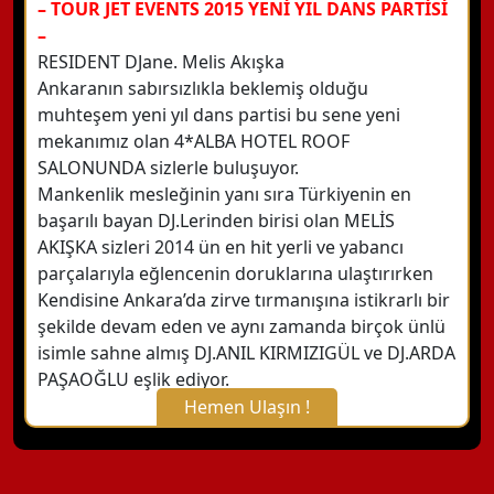
– TOUR JET EVENTS 2015 YENİ YIL DANS PARTİSİ
–
RESIDENT DJane. Melis Akışka
Ankaranın sabırsızlıkla beklemiş olduğu
muhteşem yeni yıl dans partisi bu sene yeni
mekanımız olan 4*ALBA HOTEL ROOF
SALONUNDA sizlerle buluşuyor.
Mankenlik mesleğinin yanı sıra Türkiyenin en
başarılı bayan DJ.Lerinden birisi olan MELİS
AKIŞKA sizleri 2014 ün en hit yerli ve yabancı
parçalarıyla eğlencenin doruklarına ulaştırırken
Kendisine Ankara’da zirve tırmanışına istikrarlı bir
şekilde devam eden ve aynı zamanda birçok ünlü
isimle sahne almış DJ.ANIL KIRMIZIGÜL ve DJ.ARDA
PAŞAOĞLU eşlik ediyor.
Hemen Ulaşın !
X Kapat