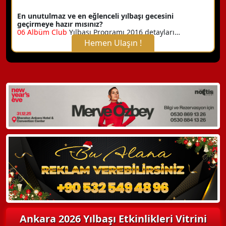
En unutulmaz ve en eğlenceli yılbaşı gecesini
geçirmeye hazır mısınız?
06 Albüm Club
Yılbaşı Programı 2016 detayları…
Hemen Ulaşın !
X Kapat
WhatsApp ile Bilgi Alın
Hemen Arayın
Detaylı Bilgi Alın
Ankara 2026 Yılbaşı Etkinlikleri Vitrini