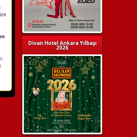
n
ize
gın
Divan Hotel Ankara Yılbaşı
2026
r.
: