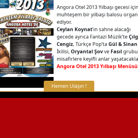
Angora Otel 2013 Yılbaşı gecesi içi
muhteşem bir yılbaşı balosu organ
ediyor.
Ceylan Koynat
’ın sahne alacağı
gecede ayrıca Fantazi Müzik’te
Çıl
Cengiz
, Türkçe Pop’ta
Gül & Sinan
İkilisi,
Oryantal Şov
ve
Fasıl
grubu
misafirlere keyifli anlar yaşatacakla
Angora Otel 2013 Yılbaşı Menüsü
Hemen Ulaşın !
X Kapat
WhatsApp ile Bilgi Alın
Hemen Arayın