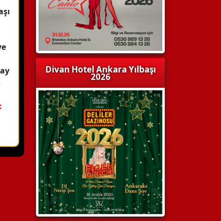
aşı
ve
Divan Hotel Ankara Yılbaşı
cay
2026
e
: