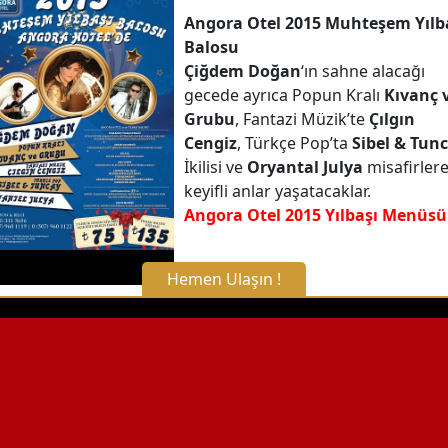
Angora Otel 2015 Muhteşem Yılb
Balosu
Çiğdem Doğan
‘ın sahne alacağı
gecede ayrıca Popun Kralı
Kıvanç 
Grubu
, Fantazi Müzik’te
Çılgın
Cengiz
, Türkçe Pop’ta
Sibel & Tun
İkilisi ve
Oryantal Julya
misafirler
keyifli anlar yaşatacaklar.
Angora Otel 2015 Yılbaşı Menüsü
Hemen Ulaşın !
X Kapat
WhatsApp ile Bilgi Alın
Hemen Arayın