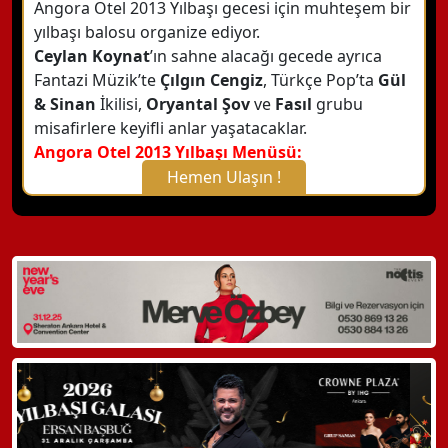
Angora Otel 2013 Yılbaşı gecesi için muhteşem bir
yılbaşı balosu organize ediyor.
Ceylan Koynat
’ın sahne alacağı gecede ayrıca
Fantazi Müzik’te
Çılgın Cengiz
, Türkçe Pop’ta
Gül
& Sinan
İkilisi,
Oryantal Şov
ve
Fasıl
grubu
misafirlere keyifli anlar yaşatacaklar.
Angora Otel 2013 Yılbaşı Menüsü:
Hemen Ulaşın !
X Kapat
WhatsApp ile Bilgi Alın
Hemen Arayın
Detaylı Bilgi Alın