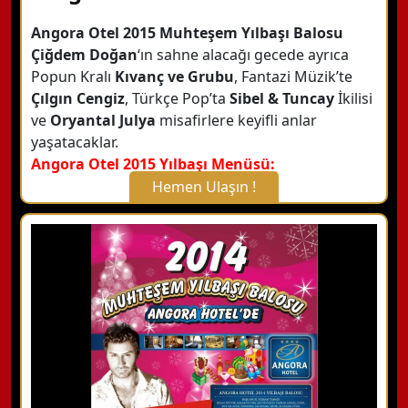
Angora Otel 2015 Muhteşem Yılbaşı Balosu
Çiğdem Doğan
‘ın sahne alacağı gecede ayrıca
Popun Kralı
Kıvanç ve Grubu
, Fantazi Müzik’te
Çılgın Cengiz
, Türkçe Pop’ta
Sibel & Tuncay
İkilisi
ve
Oryantal Julya
misafirlere keyifli anlar
yaşatacaklar.
Angora Otel 2015 Yılbaşı Menüsü:
Hemen Ulaşın !
X Kapat
WhatsApp ile Bilgi Alın
Hemen Arayın
Detaylı Bilgi Alın