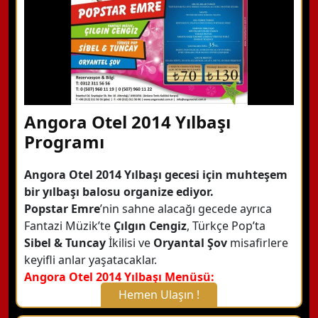
Angora Otel 2014 Yılbaşı
Programı
Angora Otel 2014 Yılbaşı gecesi için muhteşem
bir yılbaşı balosu organize ediyor.
Popstar Emre
’nin sahne alacağı gecede ayrıca
Fantazi Müzik’te
Çılgın Cengiz
, Türkçe Pop’ta
Sibel & Tuncay
İkilisi ve
Oryantal Şov
misafirlere
keyifli anlar yaşatacaklar.
Angora Otel 2014 Yılbaşı Menüsü:
Hemen Ulaşın !