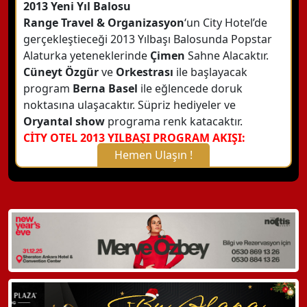
2013 Yeni Yıl Balosu
Range Travel & Organizasyon
‘un City Hotel’de
gerçekleştieceği 2013 Yılbaşı Balosunda Popstar
Alaturka yeteneklerinde
Çimen
Sahne Alacaktır.
Cüneyt Özgür
ve
Orkestrası
ile başlayacak
program
Berna Basel
ile eğlencede doruk
noktasına ulaşacaktır. Süpriz hediyeler ve
Oryantal show
programa renk katacaktır.
CİTY OTEL 2013 YILBAŞI PROGRAM AKIŞI:
Hemen Ulaşın !
X Kapat
WhatsApp ile Bilgi Alın
Hemen Arayın
Detaylı Bilgi Alın