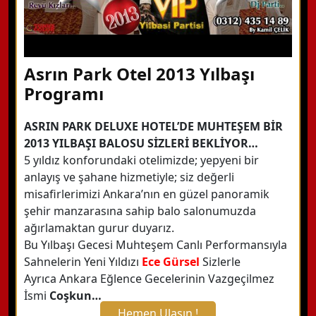
Asrın Park Otel 2013 Yılbaşı
Programı
ASRIN PARK DELUXE HOTEL’DE MUHTEŞEM BİR
2013 YILBAŞI BALOSU SİZLERİ BEKLİYOR…
5 yıldız konforundaki otelimizde; yepyeni bir
anlayış ve şahane hizmetiyle; siz değerli
misafirlerimizi Ankara’nın en güzel panoramik
şehir manzarasına sahip balo salonumuzda
ağırlamaktan gurur duyarız.
Bu Yılbaşı Gecesi Muhteşem Canlı Performansıyla
Sahnelerin Yeni Yıldızı
Ece Gürsel
Sizlerle
Ayrıca Ankara Eğlence Gecelerinin Vazgeçilmez
İsmi
Coşkun…
Hemen Ulaşın !