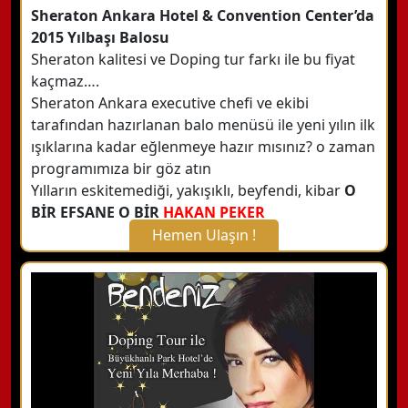
Sheraton Ankara Hotel & Convention Center’da
2015 Yılbaşı Balosu
Sheraton kalitesi ve Doping tur farkı ile bu fiyat
kaçmaz….
Sheraton Ankara executive chefi ve ekibi
tarafından hazırlanan balo menüsü ile yeni yılın ilk
ışıklarına kadar eğlenmeye hazır mısınız? o zaman
programımıza bir göz atın
Yılların eskitemediği, yakışıklı, beyfendi, kibar
O
BİR EFSANE O BİR
HAKAN PEKER
Hemen Ulaşın !
X Kapat
WhatsApp ile Bilgi Alın
Hemen Arayın