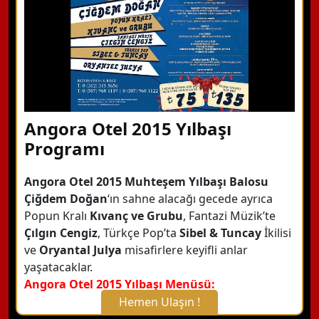
Angora Otel 2015 Yılbaşı
Programı
Angora Otel 2015 Muhteşem Yılbaşı Balosu
Çiğdem Doğan
‘ın sahne alacağı gecede ayrıca
Popun Kralı
Kıvanç ve Grubu
, Fantazi Müzik’te
Çılgın Cengiz
, Türkçe Pop’ta
Sibel & Tuncay
İkilisi
ve
Oryantal Julya
misafirlere keyifli anlar
yaşatacaklar.
Angora Otel 2015 Yılbaşı Menüsü:
Hemen Ulaşın !