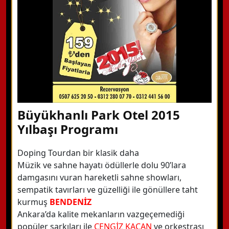
Detaylı Bilgi Alın
Büyükhanlı Park Otel 2015
Yılbaşı Programı
Doping Tourdan bir klasik daha
Müzik ve sahne hayatı ödüllerle dolu 90’lara
damgasını vuran hareketli sahne showları,
sempatik tavırları ve güzelliği ile gönüllere taht
kurmuş
BENDENİZ
Ankara’da kalite mekanların vazgeçemediği
popüler şarkıları ile
CENGİZ KAÇAN
ve orkestrası