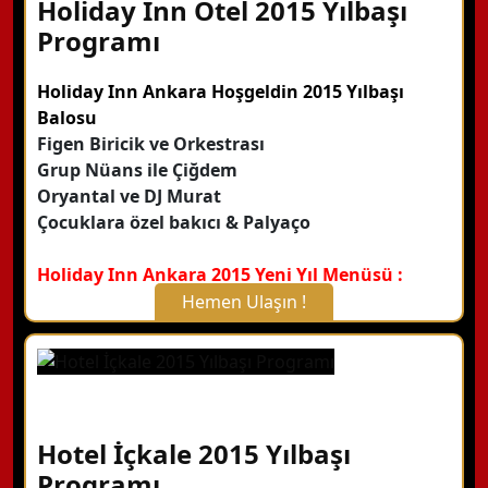
Holiday Inn Otel 2015 Yılbaşı
Programı
Holiday Inn Ankara Hoşgeldin 2015 Yılbaşı
Balosu
Figen Biricik ve Orkestrası
Grup Nüans ile Çiğdem
Oryantal ve DJ Murat
Çocuklara özel bakıcı & Palyaço
Holiday Inn Ankara 2015 Yeni Yıl Menüsü :
Hemen Ulaşın !
X Kapat
WhatsApp ile Bilgi Alın
Hotel İçkale 2015 Yılbaşı
Hemen Arayın
Programı