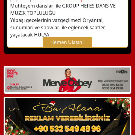
Muhteşem dansları ile GROUP HEFES DANS VE
MÜZİK TOPLULUĞU
Yılbaşı gecelerinin vazgeçilmezi Oryantal,
sunumları ve showları ile eğlenceli saatler
yaşatacak HÜLYA
Hemen Ulaşın !
X Kapat
WhatsApp ile Bilgi Alın
Hemen Arayın
Detaylı Bilgi Alın