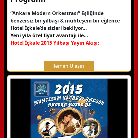
“Ankara Modern Orkestrası” Eşliğinde
Detaylı Bilgi Alın
benzersiz bir yılbaşı & muhteşem bir eğlence
Hotel İçkale’de sizleri bekliyor…
Yeni yıla özel fiyat avantajı ile…
Hotel İçkale 2015 Yılbaşı Yayın Akışı:
Hemen Ulaşın !
X Kapat
WhatsApp ile Bilgi Alın
Hemen Arayın
Detaylı Bilgi Alın