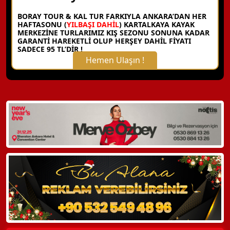
BORAY TOUR & KAL TUR FARKIYLA ANKARA’DAN HER
HAFTASONU (
YILBAŞI DAHİL
) KARTALKAYA KAYAK
MERKEZİNE TURLARIMIZ KIŞ SEZONU SONUNA KADAR
GARANTİ HAREKETLİ OLUP HERŞEY DAHİL FİYATI
SADECE 95 TL’DİR !
Hemen Ulaşın !
X Kapat
WhatsApp ile Bilgi Alın
Hemen Arayın
Detaylı Bilgi Alın