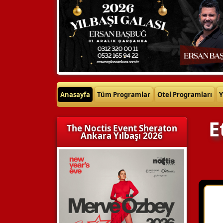
Anasayfa
Tüm Programlar
Otel Programları
Y
E
The Noctis Event Sheraton
Ankara Yılbaşı 2026