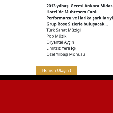
2013 yılbaşı Gecesi Ankara Midas
Hotel ‘de Muhteşem Canlı
Performansı ve Harika şarkılarıy
Grup Rose Sizlerle buluşacak…
Türk Sanat Müziği
Pop Müzik
Oryantal Ayçin
Limitsiz Yerli İçki
Özel Yılbaşı Mönüsü
Hemen Ulaşın !
X Kapat
WhatsApp ile Bilgi Alın
Hemen Arayın