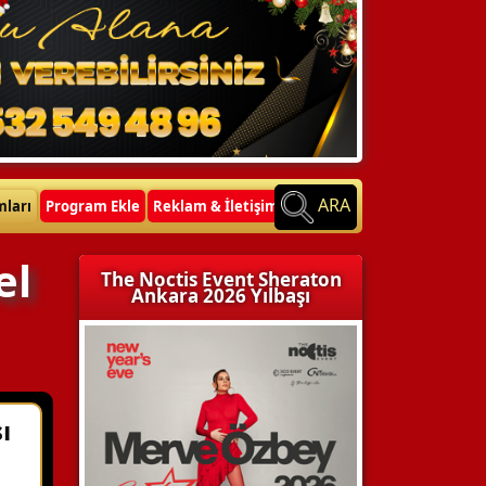
ARA
mları
Program Ekle
Reklam & İletişim
el
The Noctis Event Sheraton
Ankara 2026 Yılbaşı
ı