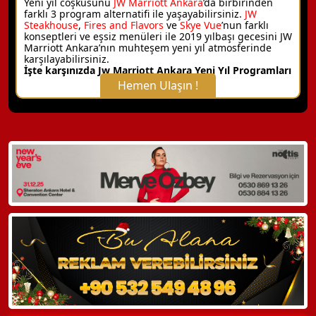
Yeni yıl coşkusunu
JW Marriott Ankara
’da birbirinden
farklı 3 program alternatifi ile yaşayabilirsiniz.
JW
Steakhouse
,
Fires and Flavors
ve
Skye Vue
’nun farklı
konseptleri ve eşsiz menüleri ile 2019 yılbaşı gecesini JW
Marriott Ankara’nın muhteşem yeni yıl atmosferinde
karşılayabilirsiniz.
İşte karşınızda Jw Marriott Ankara Yeni Yıl Programları
Hemen Ulaşın !
X Kapat
WhatsApp ile Bilgi Alın
Hemen Arayın
Detaylı Bilgi Alın