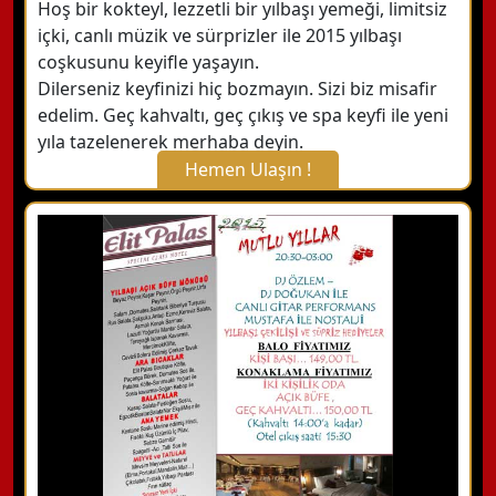
Hoş bir kokteyl, lezzetli bir yılbaşı yemeği, limitsiz
içki, canlı müzik ve sürprizler ile 2015 yılbaşı
coşkusunu keyifle yaşayın.
Dilerseniz keyfinizi hiç bozmayın. Sizi biz misafir
edelim. Geç kahvaltı, geç çıkış ve spa keyfi ile yeni
yıla tazelenerek merhaba deyin.
Hemen Ulaşın !
X Kapat
WhatsApp ile Bilgi Alın
Hemen Arayın
Detaylı Bilgi Alın