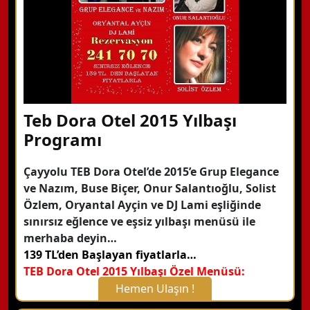
Teb Dora Otel 2015 Yılbaşı
Programı
Çayyolu TEB Dora Otel’de 2015’e Grup Elegance
ve Nazım, Buse Biçer, Onur Salantıoğlu, Solist
Özlem, Oryantal Ayçin ve DJ Lami eşliğinde
sınırsız eğlence ve eşsiz yılbaşı menüsü ile
merhaba deyin…
139 TL’den Başlayan fiyatlarla…
TEB Dora Otel 2015 Yılbaşı Özel Menüsü:
Hemen Ulaşın !