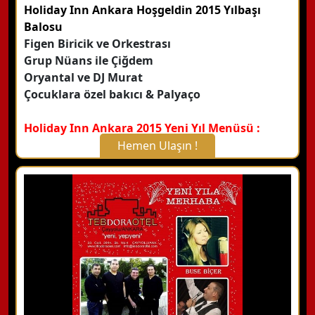
Holiday Inn Ankara Hoşgeldin 2015 Yılbaşı
Balosu
Figen Biricik ve Orkestrası
Grup Nüans ile Çiğdem
Oryantal ve DJ Murat
Çocuklara özel bakıcı & Palyaço
Holiday Inn Ankara 2015 Yeni Yıl Menüsü :
Hemen Ulaşın !
X Kapat
WhatsApp ile Bilgi Alın
Hemen Arayın
Detaylı Bilgi Alın