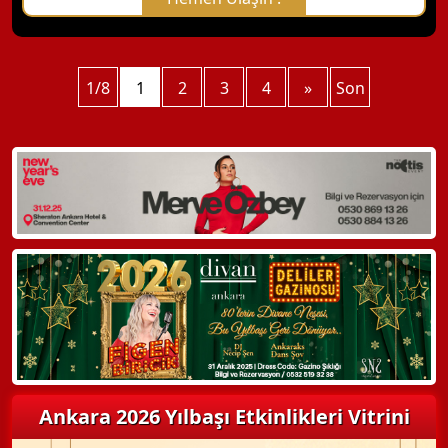
X Kapat
1/8
WhatsApp ile Bilgi Alın
1
2
3
4
»
Son
Hemen Arayın
Detaylı Bilgi Alın
Ankara 2026 Yılbaşı Etkinlikleri Vitrini