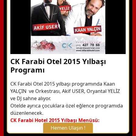
Detaylı Bilgi Alın
CK Farabi Otel 2015 Yılbaşı
Programı
CK Farabi Otel 2015 yılbaşı programında Kaan
YALÇIN ve Orkestrası, Akif USER, Oryantal YELİZ
ve DJ sahne alıyor.
Otelde ayrıca çocuklara özel eğlence programıda
düzenlenecek.
CK Farabi Hotel 2015 Yılbaşı Menüsü:
Hemen Ulaşın !