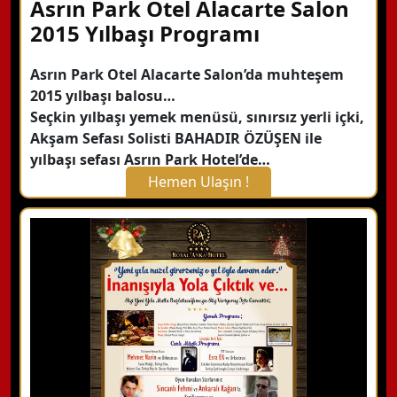
Asrın Park Otel Alacarte Salon
2015 Yılbaşı Programı
Asrın Park Otel Alacarte Salon’da muhteşem
2015 yılbaşı balosu…
Seçkin yılbaşı yemek menüsü, sınırsız yerli içki,
Akşam Sefası Solisti BAHADIR ÖZÜŞEN ile
yılbaşı sefası Asrın Park Hotel’de…
Hemen Ulaşın !
X Kapat
WhatsApp ile Bilgi Alın
Hemen Arayın
Detaylı Bilgi Alın