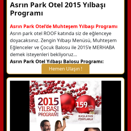
Asrın Park Otel 2015 Yılbaşı
Programı
Asrın Park Otel’de Muhteşem Yılbaşı Programı
Asrın park otel ROOF katında siz de eğlenceye
doyacaksınız. Zengin Yılbaşı Menüsü, Muhteşem
Eğlenceler ve Çocuk Balosu ile 2015’e MERHABA
demek isteyenleri bekliyoruz…
Asrın Park Otel Yılbaşı Balosu Programı:
Hemen Ulaşın !
X Kapat
WhatsApp ile Bilgi Alın
Hemen Arayın