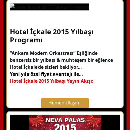
X Kapat
WhatsApp ile Bilgi Alın
Hotel İçkale 2015 Yılbaşı
Hemen Arayın
Programı
“Ankara Modern Orkestrası” Eşliğinde
Detaylı Bilgi Alın
benzersiz bir yılbaşı & muhteşem bir eğlence
Hotel İçkale’de sizleri bekliyor…
Yeni yıla özel fiyat avantajı ile…
Hotel İçkale 2015 Yılbaşı Yayın Akışı:
Hemen Ulaşın !
X Kapat
WhatsApp ile Bilgi Alın