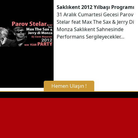
Saklıkent 2012 Yılbaşı Programı
31 Aralık Cumartesi Gecesi Parov
Stelar feat Max The Sax & Jerry Di
Monza Saklıkent Sahnesinde
Performans Sergileyecekler…
Hemen Ulaşın !
X Kapat
WhatsApp ile Bilgi Alın
Hemen Arayın