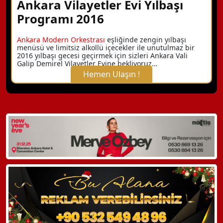
Ankara Vilayetler Evi Yılbaşı
Programı 2016
Ankara Modern Orkestrası
eşliğinde zengin yılbaşı
menüsü ve limitsiz alkollü içecekler ile unutulmaz bir
2016 yılbaşı gecesi geçirmek için sizleri Ankara Vali
Galip Demirel Vilayetler Evine bekliyoruz…
Hemen Ulaşın !
X Kapat
WhatsApp ile Bilgi Alın
Hemen Arayın
Detaylı Bilgi Alın