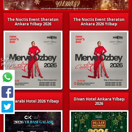
The Noctis Event Sheraton
The Noctis Event Sheraton
Ankara Yılbaşı 2026
Ankara 2026 Yılbaşı
Bu
Sayfayı
Paylaş
Divan Hotel Ankara Yılbaşı
CK Farabi Hotel 2026 Yılbaşı
2026