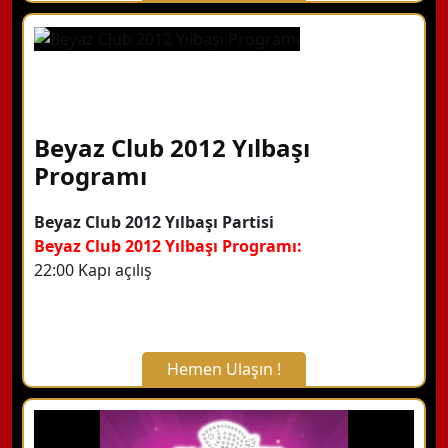
X Kapat
WhatsApp ile Bilgi Alın
Hemen Arayın
Beyaz Club 2012 Yılbaşı
Programı
Detaylı Bilgi Alın
Beyaz Club 2012 Yılbaşı Partisi
Beyaz Club 2012 Yılbaşı Programı:
22:00 Kapı açılış
Hemen Ulaşın !
X Kapat