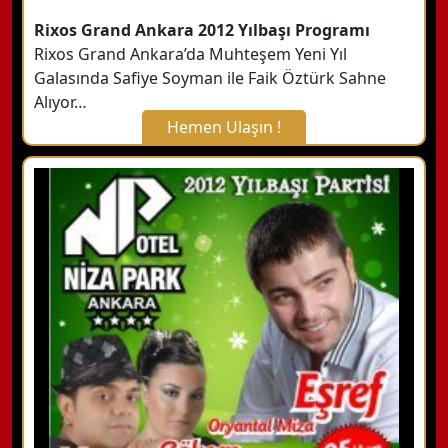
Rixos Grand Ankara 2012 Yılbaşı Programı
Rixos Grand Ankara’da Muhteşem Yeni Yıl
Galasında Safiye Soyman ile Faik Öztürk Sahne
Alıyor…
Hemen Ulaşın !
X Kapat
WhatsApp ile Bilgi Alın
Hemen Arayın
Detaylı Bilgi Alın