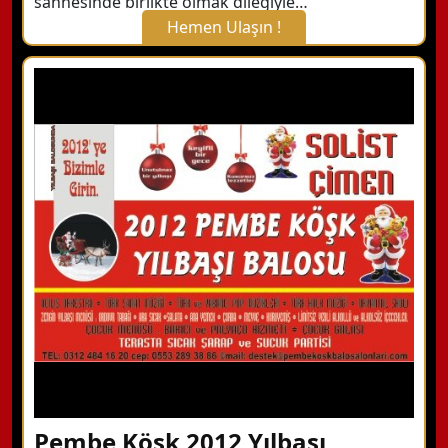
sahnesinde birlikte olmak dileğiyle…
Hemen Ulaşın !
X Kapat
WhatsApp ile Bilgi Alın
Hemen Arayın
Detaylı Bilgi Alın
Pembe Köşk 2012 Yılbaşı