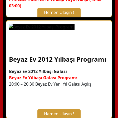
03:00)
Hemen Ulaşın !
X Kapat
WhatsApp ile Bilgi Alın
Hemen Arayın
Beyaz Ev 2012 Yılbaşı Programı
Detaylı Bilgi Alın
Beyaz Ev 2012 Yılbaşı Galası
Beyaz Ev Yılbaşı Galası Program:
20:00 – 20:30 Beyaz Ev Yeni Yıl Galası Açılışı
Hemen Ulaşın !