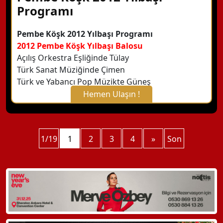
Programı
Pembe Köşk 2012 Yılbaşı Programı
2012 Pembe Köşk Yılbaşı Balosu
Açılış Orkestra Eşliğinde Tülay
Türk Sanat Müziğinde Çimen
Türk ve Yabancı Pop Müzikte Güneş
Hemen Ulaşın !
X Kapat
1/19
WhatsApp ile Bilgi Alın
1
2
3
4
»
Son
Hemen Arayın
Detaylı Bilgi Alın