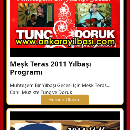
Detaylı Bilgi Alın
Meşk Teras 2011 Yılbaşı
Programı
Muhteşem Bir Yılbaşı Gecesi İçin Meşk Teras…
Canlı Müzikte Tunç ve Doruk
Hemen Ulaşın !
X Kapat
WhatsApp ile Bilgi Alın