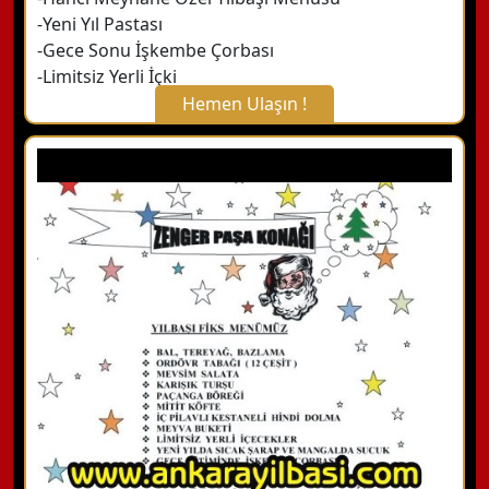
-Yeni Yıl Pastası
-Gece Sonu İşkembe Çorbası
-Limitsiz Yerli İçki
Hemen Ulaşın !
X Kapat
WhatsApp ile Bilgi Alın
Hemen Arayın
Detaylı Bilgi Alın