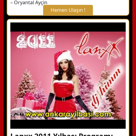
– Oryantal Ayçin
Hemen Ulaşın !
X Kapat
WhatsApp ile Bilgi Alın
Hemen Arayın
Detaylı Bilgi Alın
Lanxx 2011 Yılbaşı Programı