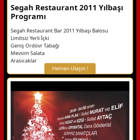
Segah Restaurant 2011 Yılbaşı
Programı
Segah Restaurant Bar 2011 Yılbaşı Balosu
Limitsiz Yerli İçki
Geniş Ordövr Tabağı
Mevsim Salata
Arasıcaklar
Hemen Ulaşın !
X Kapat
WhatsApp ile Bilgi Alın
Hemen Arayın
Detaylı Bilgi Alın