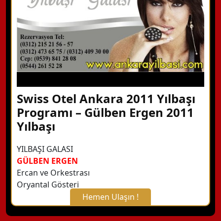
Detaylı Bilgi Alın
Swiss Otel Ankara 2011 Yılbaşı
Programı – Gülben Ergen 2011
Yılbaşı
YILBAŞI GALASI
GÜLBEN ERGEN
Ercan ve Orkestrası
Oryantal Gösteri
Hemen Ulaşın !
X Kapat