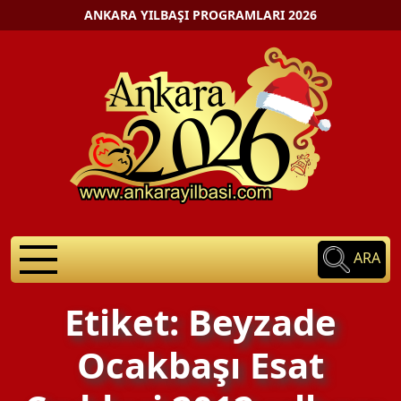
ANKARA YILBAŞI PROGRAMLARI 2026
ARA
Etiket: Beyzade
Ocakbaşı Esat