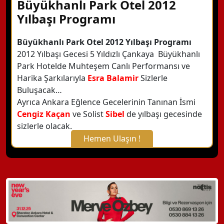
Büyükhanlı Park Otel 2012
Yılbaşı Programı
Büyükhanlı Park Otel 2012 Yılbaşı Programı
2012 Yılbaşı Gecesi 5 Yıldızlı Çankaya Büyükhanlı
Park Hotelde Muhteşem Canlı Performansı ve
Harika Şarkılarıyla
Esra Balamir
Sizlerle
Buluşacak…
Ayrıca Ankara Eğlence Gecelerinin Tanınan İsmi
Cengiz Kaçan
ve Solist
Sibel
de yılbaşı gecesinde
sizlerle olacak.
Hemen Ulaşın !
X Kapat
WhatsApp ile Bilgi Alın
Hemen Arayın