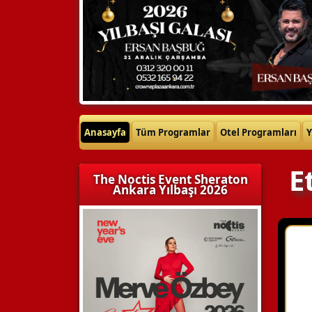
Anasayfa
Tüm Programlar
Otel Programları
Y
E
The Noctis Event Sheraton
Ankara Yılbaşı 2026