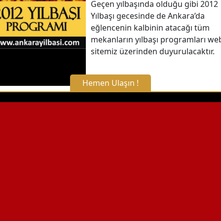
Detaylı Bilgi Alın
Geçen yılbaşında olduğu gibi 2012
Yılbaşı gecesinde de Ankara’da
eğlencenin kalbinin atacağı tüm
mekanların yılbaşı programları we
sitemiz üzerinden duyurulacaktır.
Hemen Ulaşın !
X Kapat
WhatsApp ile Bilgi Alın
Hemen Arayın
Detaylı Bilgi Alın