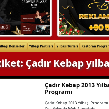
ılbaşı Konserleri
Yılbaşı Partileri
Yılbaşı Turları
Restoran Progra
tiket: Çadır Kebap yılba
Çadır Kebap 2013 Yılb
Programı
Çadır Kebap 2013 Yılbaşı Programı
Çok Yakında Web Sitemizde