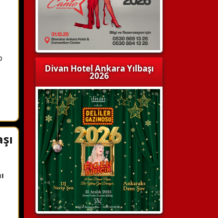
b
Divan Hotel Ankara Yılbaşı
2026
aşı
ı