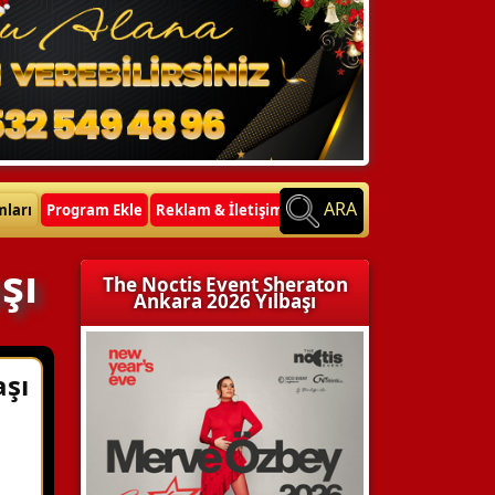
ARA
mları
Program Ekle
Reklam & İletişim
şı
The Noctis Event Sheraton
Ankara 2026 Yılbaşı
aşı