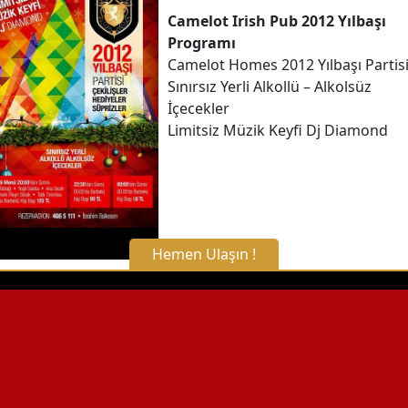
Camelot Irish Pub 2012 Yılbaşı
Programı
Camelot Homes 2012 Yılbaşı Partis
Sınırsız Yerli Alkollü – Alkolsüz
İçecekler
Limitsiz Müzik Keyfi Dj Diamond
Hemen Ulaşın !
X Kapat
WhatsApp ile Bilgi Alın
Hemen Arayın