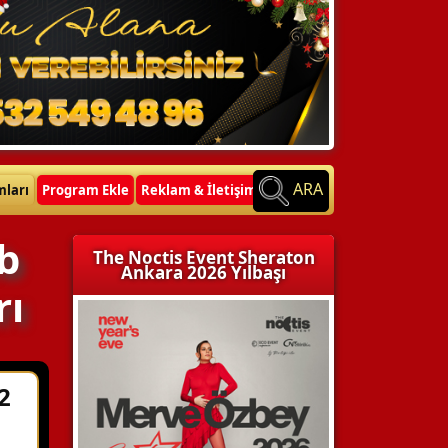
ARA
mları
Program Ekle
Reklam & İletişim
ub
The Noctis Event Sheraton
Ankara 2026 Yılbaşı
rı
2