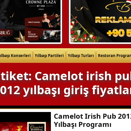
ılbaşı Konserleri
Yılbaşı Partileri
Yılbaşı Turları
Restoran Progra
tiket: Camelot irish p
012 yılbaşı giriş fiyatla
Camelot Irish Pub 201
Yılbaşı Programı