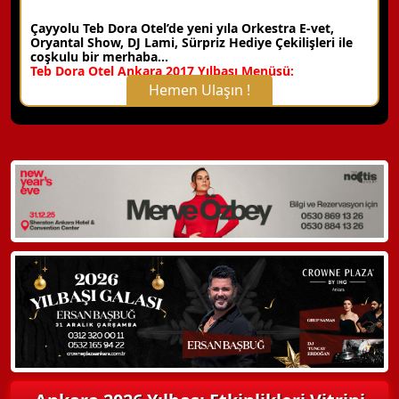
Çayyolu Teb Dora Otel’de yeni yıla
Orkestra E-vet,
Oryantal Show, DJ Lami, Sürpriz Hediye Çekilişleri ile
coşkulu bir merhaba…
Teb Dora Otel Ankara 2017 Yılbaşı Menüsü:
Hemen Ulaşın !
X Kapat
WhatsApp ile Bilgi Alın
Hemen Arayın
Detaylı Bilgi Alın