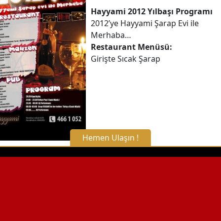
Hayyami 2012 Yılbaşı Programı
2012’ye Hayyami Şarap Evi ile
Merhaba…
Restaurant Menüsü:
Girişte Sıcak Şarap
Hemen Ulaşın !
X Kapat
WhatsApp ile Bilgi Alın
Hemen Arayın