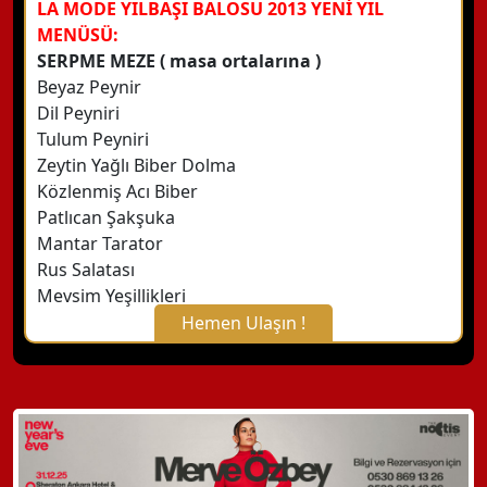
LA MODE YILBAŞI BALOSU 2013 YENİ YIL
MENÜSÜ:
SERPME MEZE ( masa ortalarına )
Beyaz Peynir
Dil Peyniri
Tulum Peyniri
Zeytin Yağlı Biber Dolma
Közlenmiş Acı Biber
Patlıcan Şakşuka
Mantar Tarator
Rus Salatası
Mevsim Yeşillikleri
Hemen Ulaşın !
X Kapat
WhatsApp ile Bilgi Alın