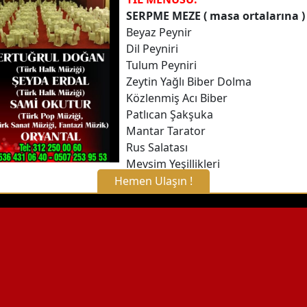
SERPME MEZE ( masa ortalarına )
Beyaz Peynir
Dil Peyniri
Tulum Peyniri
Zeytin Yağlı Biber Dolma
Közlenmiş Acı Biber
Patlıcan Şakşuka
Mantar Tarator
Rus Salatası
Mevsim Yeşillikleri
Hemen Ulaşın !
X Kapat
WhatsApp ile Bilgi Alın
Hemen Arayın