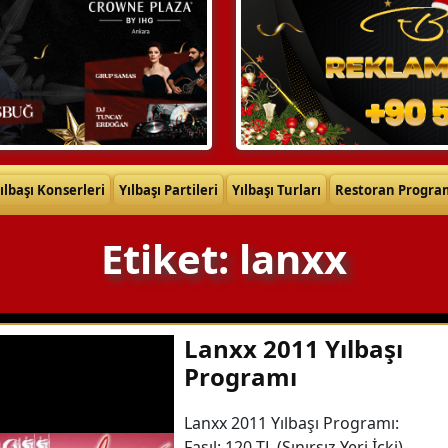
ılbaşı Konserleri
Yılbaşı Partileri
Yılbaşı Turları
Restoran Progra
Etiket: lanxx
Lanxx 2011 Yılbaşı
Programı
Lanxx 2011 Yılbaşı Programı:
Fasıl: 120 TL (Sınırsız Yeri İçki)