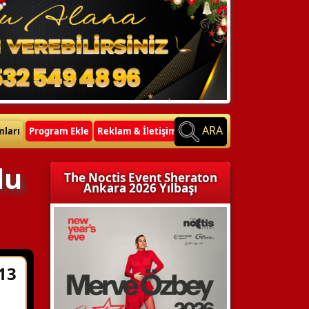
ARA
mları
Program Ekle
Reklam & İletişim
lu
The Noctis Event Sheraton
Ankara 2026 Yılbaşı
13