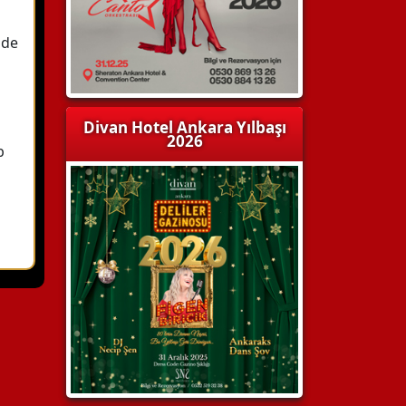
zde
Divan Hotel Ankara Yılbaşı
2026
b