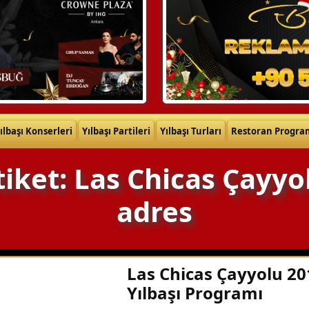
ılbaşı Konserleri
Yılbaşı Partileri
Yılbaşı Turları
Restoran Progra
tiket: Las Chicas Çayyo
adres
Las Chicas Çayyolu 20
Yılbaşı Programı