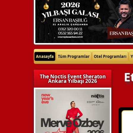
Anasayfa
Tüm Programlar
Otel Programları
Y
E
The Noctis Event Sheraton
Ankara Yılbaşı 2026