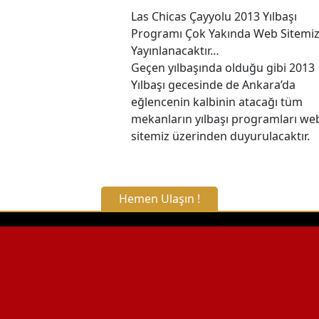
Las Chicas Çayyolu 2013 Yılbaşı
Programı Çok Yakında Web Sitemi
Yayınlanacaktır…
Geçen yılbaşında olduğu gibi 2013
Yılbaşı gecesinde de Ankara’da
eğlencenin kalbinin atacağı tüm
mekanların yılbaşı programları we
sitemiz üzerinden duyurulacaktır.
Hemen Ulaşın !
X Kapat
WhatsApp ile Bilgi Alın
Hemen Arayın