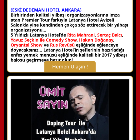
(ESKİ DEDEMAN HOTEL ANKARA)
Birbirinden kaliteli yılbaşı organizasyonlarına imza
atan Premier Tour farkıyla Latanya Hotel Avizeli
Salon’da yine kendinden çokça söz ettirecek bir yılbaşı
organizasyonu…
5 Yıldızlı Latanya Hotel’de
Rita Mahrani
,
Sertaç Balcı
,
Yavuz Seçkin ile Comedy Show
,
Hakan Doğanay
,
Oryantal Show
ve
Rus Revüsü
eşliğinde eğlenceye
doyacaksınız… Latanya Hotel’in şeflerinin hazırladığı
enfes yemek menüsü eşliğinde kaliteli bir 2017 yılbaşı
balosu geçirmeye hazır olun!
Hemen Ulaşın !
X Kapat
WhatsApp ile Bilgi Alın
Hemen Arayın
Detaylı Bilgi Alın